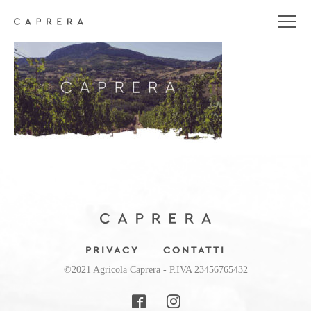
caprera-social-facebook
PRIVACY
CONTATTI
©2021 Agricola Caprera - P.IVA 23456765432